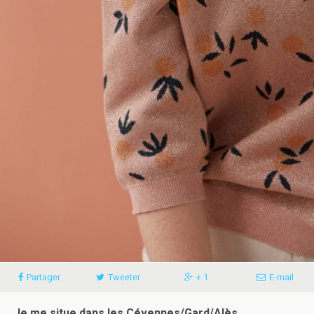
Partager
Tweeter
+ 1
E-mail
Je me situe dans les Cévennes/Gard/Alès