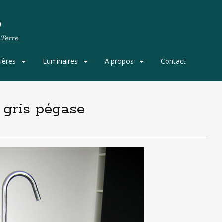
o
 Terre
ières
Luminaires
A propos
Contact
 gris pégase