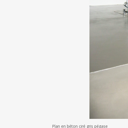
i
n
c
i
p
a
l
Plan en béton ciré gris pégase