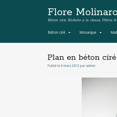
Flore Molinar
Béton ciré, Enduits à la chaux, Plâtre &
A
Béton ciré
Mosaïque
Mat
l
l
e
r
Plan en béton ciré
a
u
Publié le
6 mars 2012
par
admin
c
o
n
t
e
n
u
p
r