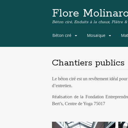
Flore Molinar
Béton ciré, Enduits à la chaux, Plâtre &
A
Béton ciré
Mosaïque
Mat
l
l
e
r
Chantiers publics
a
u
c
Le béton ciré est un revêtement idéal pour l
o
d’entretien.
n
t
Réalisation de la
Fondation Entreprendre
e
Bert’s, Centre de Yoga 75017
n
u
p
r