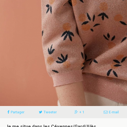
Partager
Tweeter
+ 1
E-mail
Je me situe dans les Cévennes/Gard/Alès