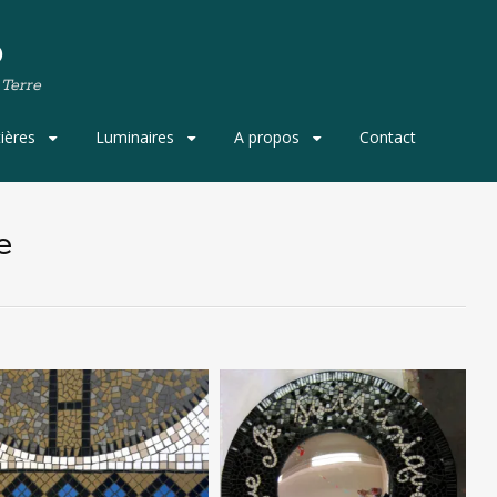
o
 Terre
ières
Luminaires
A propos
Contact
e